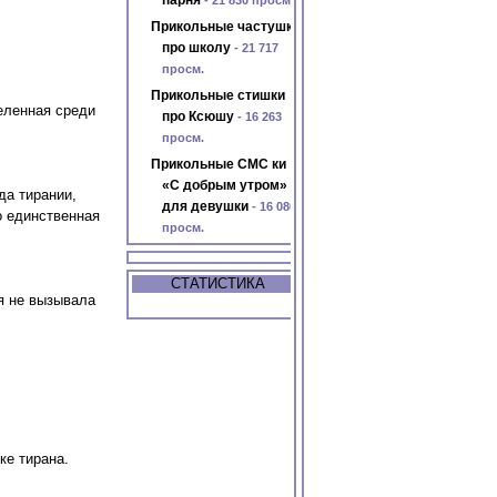
парня
- 21 830 просм.
Прикольные частушки
про школу
- 21 717
просм.
Прикольные стишки
еленная среди
про Ксюшу
- 16 263
просм.
Прикольные СМС ки
«С добрым утром»
да тирании,
для девушки
- 16 086
о единственная
просм.
СТАТИСТИКА
я не вызывала
ке тирана.