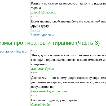
Казнили по статье за терроризм: за то, что подрыв
тирана.
Дарий (философ)
* * *
Всем тиранам свойственна болезнь преступной не
друг к другу.
Эсхил
Читать далее
→
змы про тиранов и тиранию (Часть 3)
* * *
Жена, домогающаяся власти, становится тираном с
господин, сделавшийся рабом, бывает смешным и
созданием.
Жан-Жак Руссо
* * *
Деспотизм — вот к чему ведёт торжествующая общ
деспотизм — одного, нескольких или всех, — это 
несущественно.
Бенжамен Анри Констан
* * *
Не стареют душой, увы, тираны…
Сергей Федин