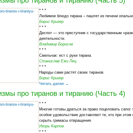
змы про тиранов и тиранию (Часть 5)
* * *
Любимое блюдо тирана – паштет из печени опально
Борис Кригер
* * *
Деспот — это преступник с государственным «раз
деятельности.
Владимир Борисов
* * *
Смельчак: ест с руки тирана.
Станислав Ежи Лец
* * *
Народы сами растят своих тиранов.
Борис Кригер
Читать далее
→
змы про тиранов и тиранию (Часть 4)
* * *
Многие готовы драться за право поцеловать сапог 
особое удовольствие доставляют те, кто при этом
скрыть гримасы отвращения.
Игорь Карпов
* * *