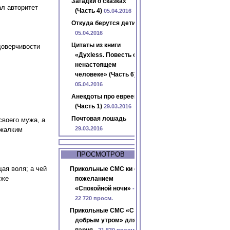
Загадки о сказках
ал авторитет
(Часть 4)
05.04.2016
Откуда берутся дети
05.04.2016
Цитаты из книги
доверчивости
«Духless. Повесть о
ненастоящем
человеке» (Часть 6)
05.04.2016
Анекдоты про евреев
(Часть 1)
29.03.2016
Почтовая лошадь
воего мужа, а
29.03.2016
 жалким
ПРОСМОТРОВ
ая воля; а чей
Прикольные СМС ки с
уже
пожеланием
«Спокойной ночи»
-
22 720 просм.
Прикольные СМС «С
добрым утром» для