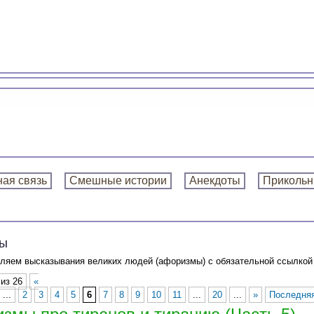
ая связь
Смешные истории
Анекдоты
Прикольн
ы
ляем высказывания великих людей (афоризмы) с обязательной ссылкой 
из 26
«
...
2
3
4
5
6
7
8
9
10
11
...
20
...
»
Последняя