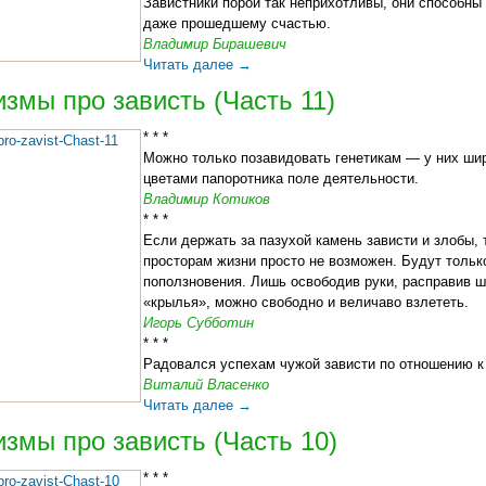
Завистники порой так неприхотливы, они способны
даже прошедшему счастью.
Владимир Бирашевич
Читать далее
→
змы про зависть (Часть 11)
* * *
Можно только позавидовать генетикам — у них шир
цветами папоротника поле деятельности.
Владимир Котиков
* * *
Если держать за пазухой камень зависти и злобы, 
просторам жизни просто не возможен. Будут тольк
поползновения. Лишь освободив руки, расправив ш
«крылья», можно свободно и величаво взлететь.
Игорь Субботин
* * *
Радовался успехам чужой зависти по отношению к 
Виталий Власенко
Читать далее
→
змы про зависть (Часть 10)
* * *