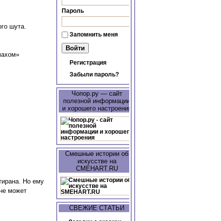
Пароль
го шута.
Запомнить меня
махом»
Регистрация
Забыли пароль?
Чопор.ру — сайт
полезной информации
и хорошего настроения
Смешные истории об
искусстве на
CMEHART.RU
тирана. Но ему
 не может
СВЕЖИЕ СТАТЬИ