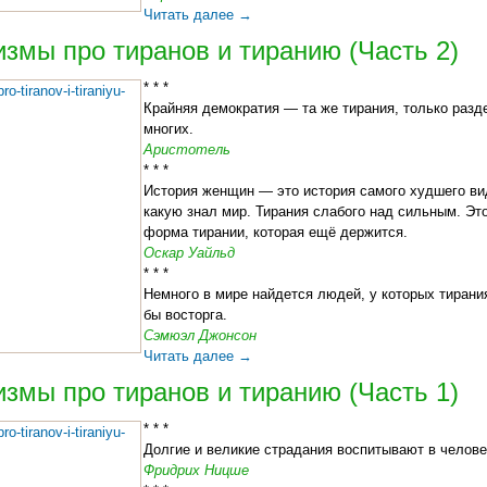
Читать далее
→
змы про тиранов и тиранию (Часть 2)
* * *
Крайняя демократия — та же тирания, только разд
многих.
Аристотель
* * *
История женщин — это история самого худшего ви
какую знал мир. Тирания слабого над сильным. Эт
форма тирании, которая ещё держится.
Оскар Уайльд
* * *
Немного в мире найдется людей, у которых тирани
бы восторга.
Сэмюэл Джонсон
Читать далее
→
змы про тиранов и тиранию (Часть 1)
* * *
Долгие и великие страдания воспитывают в челове
Фридрих Ницше