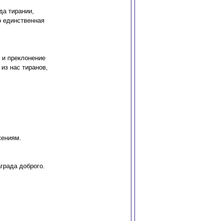
да тирании,
о единственная
 и преклонение
из нас тиранов,
жениям.
града доброго.