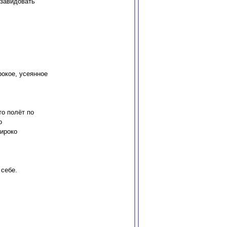
 завидовать
окое, усеянное
то полёт по
о
ироко
себе.