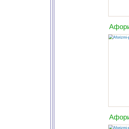
Афори
Афори