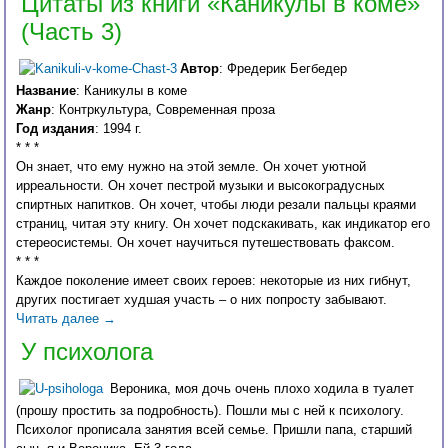
Цитаты из книги «Каникулы в коме»
(Часть 3)
Автор
: Фредерик Бегбедер
Название
: Каникулы в коме
Жанр
: Контркультура, Современная проза
Год издания
: 1994 г.
* * *
Он знает, что ему нужно на этой земле. Он хочет уютной
ирреальности. Он хочет пестрой музыки и высокоградусных
спиртных напитков. Он хочет, чтобы люди резали пальцы краями
страниц, читая эту книгу. Он хочет подскакивать, как индикатор его
стереосистемы. Он хочет научиться путешествовать факсом.
* * *
Каждое поколение имеет своих героев: некоторые из них гибнут,
других постигает худшая участь – о них попросту забывают.
Читать далее
→
У психолога
Вероника, моя дочь очень плохо ходила в туалет
(прошу простить за подробность). Пошли мы с ней к психологу.
Психолог прописала занятия всей семье. Пришли папа, старший