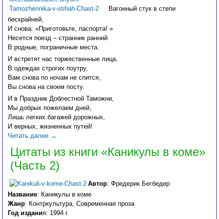
Вагонный стук в степи
бескрайней,
И снова: «Приготовьте, паспорта! »
Несется поезд – странник ранний
В родные, пограничные места.
И встретят нас торжественные лица,
В одеждах строгих поутру,
Вам снова по ночам не спится,
Вы снова на своем посту.
И в Праздник Доблестной Таможни,
Мы добрых пожелаем дней,
Лишь легких багажей дорожных,
И верных, жизненных путей!
Читать далее
→
Цитаты из книги «Каникулы в коме»
(Часть 2)
Автор
: Фредерик Бегбедер
Название
: Каникулы в коме
Жанр
: Контркультура, Современная проза
Год издани
я: 1994 г.