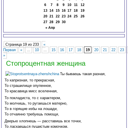
6
7
8
9
10
11
12
13
14
15
16
17
18
19
20
21
22
23
24
25
26
27
28
29
30
« Апр
Страница 19 из 233
«
Первая
«
...
10
...
15
16
17
18
19
20
21
22
23
»
Стопроцентная женщина
Ты бываешь такая разная,
То капризная, то прекрасная,
То страшилище опупенное,
То красавица мисс вселенная,
То покладиста, то с характером,
То молчишь, то ругаешься матерно,
То в горящие избы на лошади,
То отчаянно требуешь помощи,
Дверью хлопнешь — расставишь все точки,
То ласкаешься пушистым комочком,