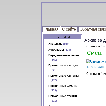
Главная
О сайте
Обратная связ
РУБРИКИ
Архив за 
Анекдоты
(201)
Страница 1 из
Афоризмы
(203)
Смешны
Переделанные песни
(145)
Прикольные загадки
Читать дале
(82)
Страница 1 из
Прикольные картины
(162)
Прикольные СМС-ки
(103)
Прикольные стишки
(201)