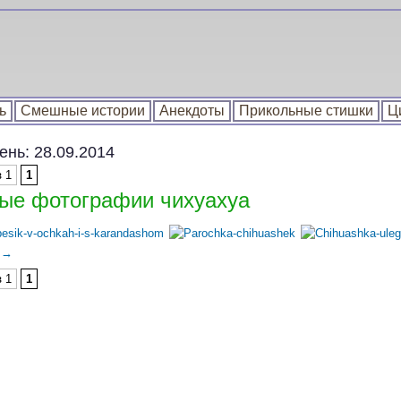
ь
Смешные истории
Анекдоты
Прикольные стишки
Ц
день:
28.09.2014
 1
1
е фотографии чихуахуа
е
→
 1
1