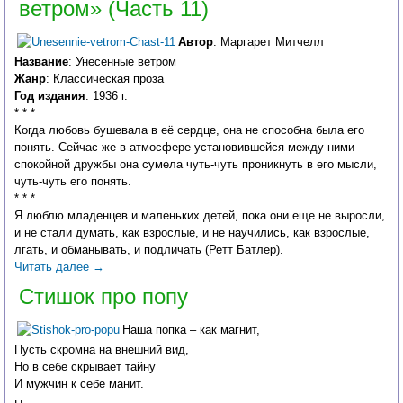
ветром» (Часть 11)
Автор
: Маргарет Митчелл
Название
: Унесенные ветром
Жанр
: Классическая проза
Год издания
: 1936 г.
* * *
Когда любовь бушевала в её сердце, она не способна была его
понять. Сейчас же в атмосфере установившейся между ними
спокойной дружбы она сумела чуть-чуть проникнуть в его мысли,
чуть-чуть его понять.
* * *
Я люблю младенцев и маленьких детей, пока они еще не выросли,
и не стали думать, как взрослые, и не научились, как взрослые,
лгать, и обманывать, и подличать (Ретт Батлер).
Читать далее
→
Стишок про попу
Наша попка – как магнит,
Пусть скромна на внешний вид,
Но в себе скрывает тайну
И мужчин к себе манит.