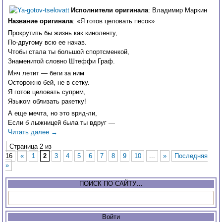
Исполнители оригинала
: Владимир Маркин
Название оригинала
: «Я готов целовать песок»
Прокрутить бы жизнь как киноленту,
По-другому всю ее начав.
Чтобы стала ты большой спортсменкой,
Знаменитой словно Штеффи Граф.
Мяч летит — беги за ним
Осторожно бей, не в сетку.
Я готов целовать суприм,
Языком облизать ракетку!
А еще мечта, но это вряд-ли,
Если б лыжницей была ты вдруг —
Читать далее
→
Страница 2 из
16
«
1
2
3
4
5
6
7
8
9
10
...
»
Последняя
»
ПОИСК ПО САЙТУ…
Войти