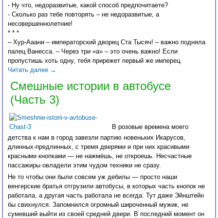
- Ну что, недоразвитые, какой способ предпочитаете?
- Сколько раз тебе повторять – не недоразвитые, а
несовершеннолетние!
* * *
– Хур-Ааани – императорский дворец Ста Тысяч! – важно подняла
палец Ванесса. – Через три «а» – это очень важно! Если
пропустишь хоть одну, тебя прирежет первый же имперец.
Читать далее
→
Смешные истории в автобусе
(Часть 3)
В розовые времена моего
детства к нам в город завезли партию новеньких Икарусов,
длинных-предлинных, с тремя дверями и при них красивыми
красными кнопками — не нажмёшь, не откроешь. Несчастные
пассажиры овладели этим чудом техники не сразу.
Не то чтобы они были совсем уж дебилы — просто наши
венгерские братья отгрузили автобусы, в которых часть кнопок не
работала, а другая часть работала не всегда. Тут даже Эйнштейн
бы свихнулся. Запомнился огромный широченный мужик, не
сумевший выйти из своей средней двери. В последний момент он