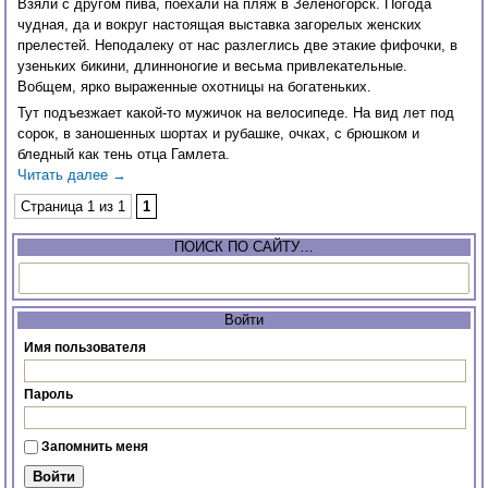
Взяли с другом пива, поехали на пляж в Зеленогорск. Погода
чудная, да и вокруг настоящая выставка загорелых женских
прелестей. Неподалеку от нас разлеглись две этакие фифочки, в
узеньких бикини, длинноногие и весьма привлекательные.
Вобщем, ярко выраженные охотницы на богатеньких.
Тут подъезжает какой-то мужичок на велосипеде. На вид лет под
сорок, в заношенных шортах и рубашке, очках, с брюшком и
бледный как тень отца Гамлета.
Читать далее
→
Страница 1 из 1
1
ПОИСК ПО САЙТУ…
Войти
Имя пользователя
Пароль
Запомнить меня