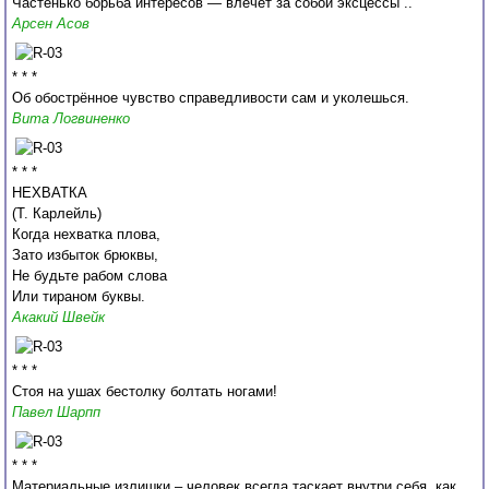
Частенько борьба интересов — влечет за собой эксцессы ..
Арсен Асов
* * *
Об обострённое чувство справедливости сам и уколешься.
Вита Логвиненко
* * *
НЕХВАТКА
(Т. Карлейль)
Когда нехватка плова,
Зато избыток брюквы,
Не будьте рабом слова
Или тираном буквы.
Акакий Швейк
* * *
Стоя на ушах бестолку болтать ногами!
Павел Шарпп
* * *
Материальные излишки – человек всегда таскает внутри себя, как