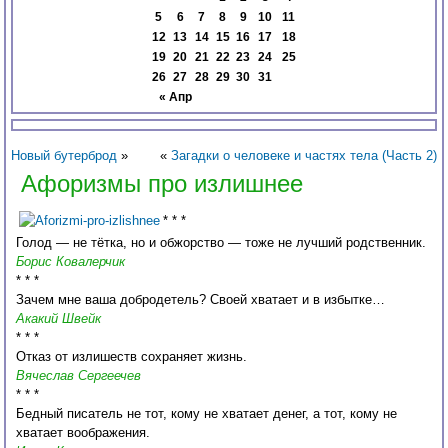
5
6
7
8
9
10
11
12
13
14
15
16
17
18
19
20
21
22
23
24
25
26
27
28
29
30
31
« Апр
Новый бутерброд
»
«
Загадки о человеке и частях тела (Часть 2)
Афоризмы про излишнее
* * *
Голод — не тётка, но и обжорство — тоже не лучший родственник.
Борис Ковалерчик
* * *
Зачем мне ваша добродетель? Своей хватает и в избытке…
Акакий Швейк
* * *
Отказ от излишеств сохраняет жизнь.
Вячеслав Сергеечев
* * *
Бедный писатель не тот, кому не хватает денег, а тот, кому не
хватает воображения.