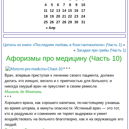
4
5
6
7
8
9
10
11
12
13
14
15
16
17
18
19
20
21
22
23
24
25
26
27
28
29
30
31
« Апр
Цитаты из книги «Последняя любовь в Константинополе» (Часть 1)
»
«
Загадки про грибы (Часть 1)
Афоризмы про медицину (Часть 10)
* * *
Врач, впервые приступая к лечению своего пациента, должен
делать это изящно, весело и с приятностью для больного; и
никогда хмурый врач не преуспеет в своем ремесле.
Мишель де Монтень
* * *
Хорошего врача, как хорошего капитана, по-настоящему узнаешь
во время шторма, в минуты опасности. Истинный врач — это тот,
кто в раздумьях и сомнениях не теряет выдержки и умеет
воздействовать на больного благотворно, как и на окружающих его
людей.