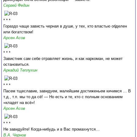
Сергей Федин
* * *
Гораздо чаще зависть черная в душе, у тех, кто властью обделен
или богатством!
Арсен Асов
* * *
Завистник сам себе отравляет жизнь, и как наркоман, не может
остановиться.
Аркадий Теплухин
* * *
Пасем тщеславие, завидуем, малейшим достиженьем кичимся … В
т.д., т.п. мы то да сё! — Но есть и те, кто с полным основанием
«кладет на всё»!
Арсен Асов
* * *
Не завидуйте! Когда-нибудь и в Вас промахнутся…
В.А. Чернов