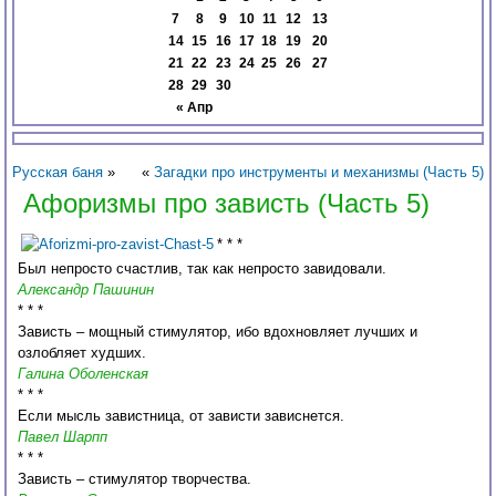
7
8
9
10
11
12
13
14
15
16
17
18
19
20
21
22
23
24
25
26
27
28
29
30
« Апр
Русская баня
»
«
Загадки про инструменты и механизмы (Часть 5)
Афоризмы про зависть (Часть 5)
* * *
Был непросто счастлив, так как непросто завидовали.
Александр Пашинин
* * *
Зависть – мощный стимулятор, ибо вдохновляет лучших и
озлобляет худших.
Галина Оболенская
* * *
Если мысль завистница, от зависти зависнется.
Павел Шарпп
* * *
Зависть – стимулятор творчества.