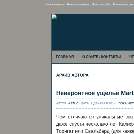
Школа каякинга
Новости каякинга
Новости сайта
Мониторинг рек
ГЛАВНАЯ
О САЙТЕ / КОНТАКТЫ
ЧТ
АРХИВ АВТОРА
Невероятное ущелье Marb
АВТОР:
ASTUC
· ДАТА: 2 ДЕКАБРЯ 2014 ·
ПОКА НЕ
Чем отличаются уникальные эксп
даже спустя несколько лет. Калиф
Торнгат или Свальбард (для каяк