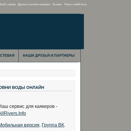
бной слалом
Друзья и коллеги каякеры
Лучшее
Реки и плейспоты
ОСТЕВАЯ
НАШИ ДРУЗЬЯ И ПАРТНЕРЫ
ОВНИ ВОДЫ ОНЛАЙН
Наш сервис для каякеров -
AllRivers.Info
Мобильная версия
.
Группа ВК
.