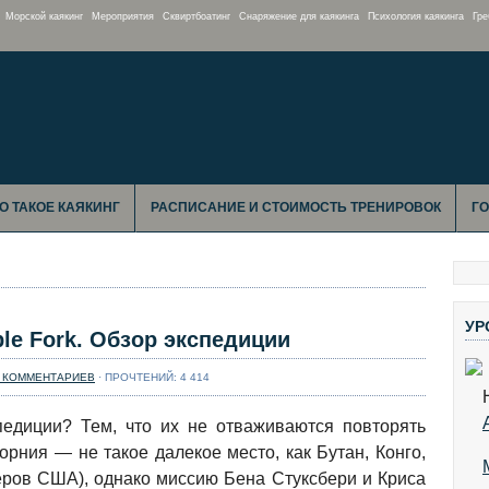
Морской каякинг
Мероприятия
Сквиртбоатинг
Снаряжение для каякинга
Психология каякинга
Гре
О ТАКОЕ КАЯКИНГ
РАСПИСАНИЕ И СТОИМОСТЬ ТРЕНИРОВОК
Г
УР
le Fork. Обзор экспедиции
Т КОММЕНТАРИЕВ
· ПРОЧТЕНИЙ: 4 414
едиции? Тем, что их не отваживаются повторять
орния — не такое далекое место, как Бутан, Конго,
еров США), однако миссию Бена Стуксбери и Криса