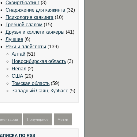
Сквиртбоатинг
(3)
Снаряжение для каякинга
(32)
Психология каякинга
(10)
Гребной слалом
(15)
Друзья и коллеги каякеры
(41)
Лучшее
(6)
Реки и плейспоты
(139)
Алтай
(51)
Новосибирская область
(3)
Непал
(2)
США
(20)
Томская область
(59)
Западный Саян, Кузбасс
(5)
мментарии
Популярное
Метки
ДПИСКА ПО RSS