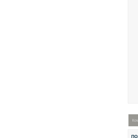
Ко
ПО