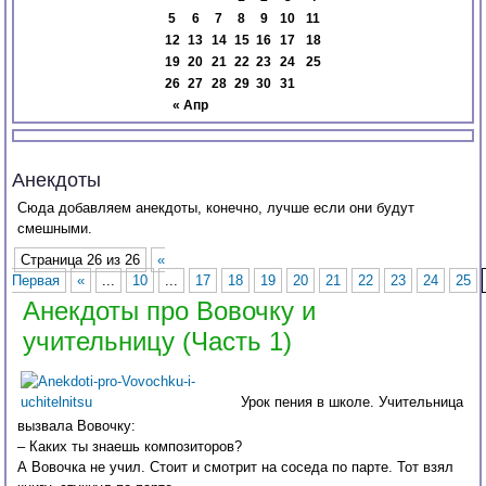
5
6
7
8
9
10
11
12
13
14
15
16
17
18
19
20
21
22
23
24
25
26
27
28
29
30
31
« Апр
Анекдоты
Сюда добавляем анекдоты, конечно, лучше если они будут
смешными.
Страница 26 из 26
«
Первая
«
...
10
...
17
18
19
20
21
22
23
24
25
Анекдоты про Вовочку и
учительницу (Часть 1)
Урок пения в школе. Учительница
вызвала Вовочку:
– Каких ты знаешь композиторов?
А Вовочка не учил. Стоит и смотрит на соседа по парте. Тот взял