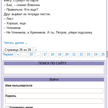
книгу, стукнул по парте.
– Бах, – сказал Вовочка.
– Правильно. Кто еще?
Друг вырвал из тетради листок.
– Лист.
– Хорошо, еще.
– Члеников.
– Не Члеников, а Хренников. А ты, Петров, убери подсказку.
Читать далее
→
Страница 26 из 26
«
Первая
«
...
10
...
17
18
19
20
21
22
23
24
25
ПОИСК ПО САЙТУ…
Войти
Имя пользователя
Пароль
Запомнить меня