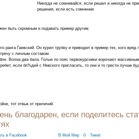
Никогда не сомневайся, если решил и никогда не пр
решения, если есть сомнения.
жен быть скромным и подавать пример другим.
го ранга Гаевский. Он курил трубку и приводил в пример тех, кого вряд 
стречу с личным составом.
ебле. Волна два бала. Голые по пояс первокурсники ворочают массивным
 гребет, если бл%дей с Невского пригласить, то они и то грести лучше буд
ойне, тот отвык от приличий.
ень благодарен, если поделитесь ста
тях
В Мой Мир
0
Tweet