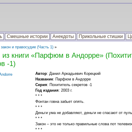
ь
Смешные истории
Анекдоты
Прикольные стишки
Ц
закон и правосудие (Часть 1)
»
 из книги «Парфюм в Андорре» (Похити
в -1)
Автор
: Данил Аркадьевич Корецкий
Название
: Парфюм в Андорре
Серия
: Похититель секретов -1
Год издания
: 2003 г.
* * *
Фонтан говна забьет опять.
* * *
Деньги ума не добавляют, деньги не спасают от пуль
* * *
Закон – это не только правильные слова пот телевизо
* * *