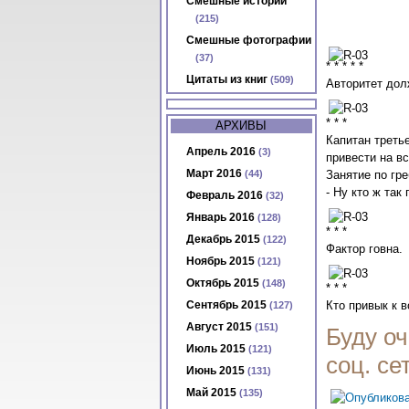
Смешные истории
(215)
Смешные фотографии
(37)
* * * * *
Цитаты из книг
(509)
Авторитет дол
* * *
АРХИВЫ
Капитан третье
Апрель 2016
(3)
привести на в
Март 2016
(44)
Занятие по гр
- Ну кто ж так
Февраль 2016
(32)
Январь 2016
(128)
* * *
Декабрь 2015
(122)
Фактор говна.
Ноябрь 2015
(121)
Октябрь 2015
(148)
* * *
Сентябрь 2015
Кто привык к в
(127)
Август 2015
(151)
Буду оч
Июль 2015
(121)
соц. се
Июнь 2015
(131)
Май 2015
(135)