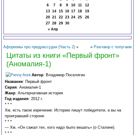
6
7
8
9
10
11
12
13
14
15
16
17
18
19
20
21
22
23
24
25
26
27
28
29
30
« Апр
Афоризмы про предрассудки (Часть 2)
»
«
Разговор с попугаем
Цитаты из книги «Первый фронт»
(Аномалия-1)
Автор
: Владимир Поселягин
Название
: Первый фронт
Серия
: Аномалия-1
Жанр
: Альтернативная история
Год издания
: 2012 г.
* * *
Хм, есть такое изречение: Историю пишут победители, а вы на
проигравшей стороне.
* * *
— Хм, «Он сажал тех, кого надо было вешать» (о Сталине).
* * *