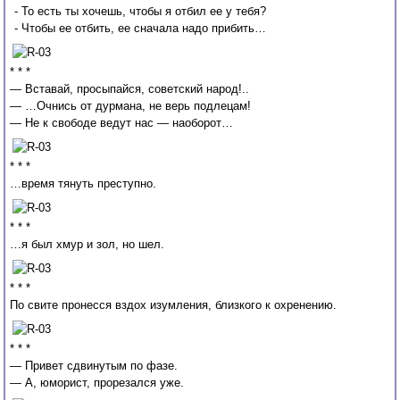
- То есть ты хочешь, чтобы я отбил ее у тебя?
- Чтобы ее отбить, ее сначала надо прибить…
* * *
— Вставай, просыпайся, советский народ!..
— …Очнись от дурмана, не верь подлецам!
— Не к свободе ведут нас — наоборот…
* * *
…время тянуть преступно.
* * *
…я был хмур и зол, но шел.
* * *
По свите пронесся вздох изумления, близкого к охренению.
* * *
— Привет сдвинутым по фазе.
— А, юморист, прорезался уже.