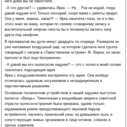
него дома мы не пакостили…
- А что другое? — удивилась Ирка. — Ну… Раз не водой, тогда
давай надуем его! Только поскорей, скоро мама с работы придет.
Она у меня, знаешь, какая?! — Ирка закатила глаза, но я и без
этого знал ее маму, которая по своему словарному запасу и
воспитательной энергии смогла бы в полминуты загнать папу
друга под шкафчик.
В презерватив мы дули минут двадцать по очереди. Размером он
уже напоминал воздушный шар, на котором сделала ноги группа
товарищей с негром в «Таинственном острове» Ж. Верна, но запас
прочности был еще безграничен.
- А давай мы его пылесосом надуем? — это с полки в моей голове
свалилась подходящая идея.
Ирка с воодушевлением восприняла эту идею. Она вообще
отличалась здоровым энтузиазмом к нетрадиционным и
перспективным решениям.
Основным техническим устройством в нашей задумке выступал
пылесос «Вихрь». Тяжеленная и мощнейшая зверюга советской
отрасли пылесосостроения была призвана, одним только
издаваемым ревом преодолевающего звуковой барьер
истребителя, нагонять панический ужас на домашнюю пыль и
сопутствующих живых организмов в лице котиков, собачек и
прочих хомячков.