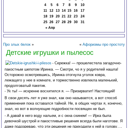
4
5
6
7
8
9
10
11
12
13
14
15
16
17
18
19
20
21
22
23
24
25
26
27
28
29
30
31
« Апр
Про злых белок
»
«
Афоризмы про простоту
Детские игрушки и пылесос
- Сережка! — прошелестела загадочно-
пакостным шепотом Иринка. — Смотри, чо я у родителей нашла!
Осторожно осмотревшись, Иринка отогнула уголок ковра,
лежащего у нее в комнате, и торжественно извлекла маленький,
продолговатый пакетик.
- Ух ты! — искренне восхитился я. — Призирватит! Настоящий!
В свои десять лет я уже знал, как оно называется, а вот способ
применения пока оставался тайной. Не, в общих чертах я, конечно,
знал, но вот в волнующие подробности посвящен не был.
- А давай в него воду нальем, и с окна скинем! — Ирка была
девочкой шустрой и пакостливые решения всегда были наготове. Я
даже подозреваю, что эти решения не приходили к ней в голову…,