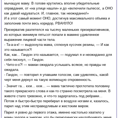
мычащую маму. В голове крутились вполне убедительные
оправдания, от «на улице нашли» и до «включили пылесос, а ОНО
как давай надуваться. И, главное, так неожиданно!»
И в этот самый момент ОНО, достигнув максимального объема и
заполонив почти весь коридор, РВАНУЛО!
Презерватив разлетелся на тысячу маленьких презервативчиков,
из которых минимум пятьсот попали в мамино удивленное
выражение лицевой части тела.
- Та-а-а-к! — выдохнула мама, сплюнув кусочек резины, — И как
это называется?!
Как, как… Гандон это называется, — подумал я и неожиданно для
себя пискнул, — Гандон.
- Чито-о-о?! — маман ожидала услышать всякое, но правды не
ожидала.
- Гандон, — повторил я упавшим голосом, сам удивляясь, какой
черт меня дернул на такую вопиющую откровенность.
- Значит га… кхм… кхм… — мама тактично проглотила половину
такого прекрасного слова и как-то странно посмотрела на меня. В
животе стало тревожно, и что-то задергалось под ребрами…
Потом я быстро-быстро перебирал в воздухе ногами и, казалось,
парил над этим несправедливым и жестоким миром.
Парил я ровно до первого этажа, именно настолько хватило у
мамы задора и энергии, что бы периодически нахлобучивать меня