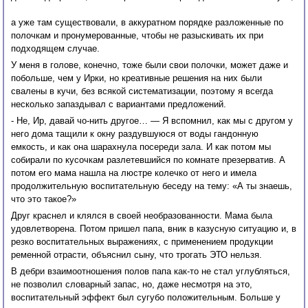
а уже там существовали, в аккуратном порядке разложенные по
полочкам и пронумерованные, чтобы не разыскивать их при
подходящем случае.
У меня в голове, конечно, тоже были свои полочки, может даже и
побольше, чем у Ирки, но креативные решения на них были
свалены в кучи, без всякой систематизации, поэтому я всегда
несколько запаздывал с вариантами предложений.
- Не, Ир, давай чо-нить другое… — Я вспомнил, как мы с другом у
него дома тащили к окну раздувшуюся от воды гандонную
емкость, и как она шарахнула посереди зала. И как потом мы
собирали по кусочкам разлетевшийся по комнате презерватив. А
потом его мама нашла на люстре колечко от него и имела
продолжительную воспитательную беседу на тему: «А ты знаешь,
что это такое?»
Друг краснел и клялся в своей необразованности. Мама была
удовлетворена. Потом пришел папа, вник в казусную ситуацию и, в
резко воспитательных выражениях, с применением продукции
ременной отрасти, объяснил сыну, что трогать ЭТО нельзя.
В дебри взаимоотношения полов папа как-то не стал углубляться,
не позволил словарный запас, но, даже несмотря на это,
воспитательный эффект был сугубо положительным. Больше у