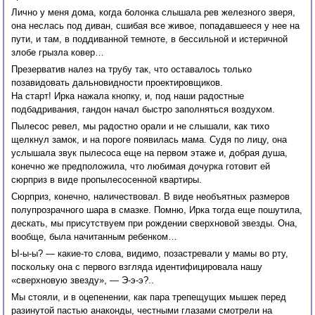
Лично у меня дома, когда болонка слышала рев железного зверя,
она неслась под диван, сшибая все живое, попадавшееся у нее на
пути, и там, в поддиванной темноте, в бессильной и истеричной
злобе грызла ковер…
Презерватив налез на трубу так, что оставалось только
позавидовать дальновидности проектировщиков.
На старт! Ирка нажала кнопку, и, под наши радостные
подбадривания, гандон начал быстро заполняться воздухом.
Пылесос ревел, мы радостно орали и не слышали, как тихо
щелкнул замок, и на пороге появилась мама. Судя по лицу, она
услышала звук пылесоса еще на первом этаже и, добрая душа,
конечно же предположила, что любимая дочурка готовит ей
сюрприз в виде пропылесосенной квартиры.
Сюрприз, конечно, наличествовал. В виде необъятных размеров
полупрозрачного шара в смазке. Помню, Ирка тогда еще пошутила,
дескать, мы присутствуем при рождении сверхновой звезды. Она,
вообще, была начитанным ребенком…
Ы-ы-ы? — какие-то слова, видимо, позастревали у мамы во рту,
поскольку она с первого взгляда идентифицировала нашу
«сверхновую звезду», — Э-э-э?..
Мы стояли, и в оцепенении, как пара трепещущих мышек перед
разинутой пастью анаконды, честными глазами смотрели на