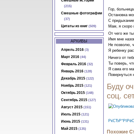
Смешные истории
(215)
Гор, больница
Смешные фотографии
Остановка мо
(37)
С придыхание
Цитаты из книг
Мам, я скоро 
(509)
От чего же т
Имя мне назо
АРХИВЫ
Не позволю, ч
Апрель 2016
(3)
Я ребенку рас
Март 2016
(44)
Ничего от теб
Ты поверь, что
Февраль 2016
(32)
Я сама его ма
Январь 2016
(128)
Повернуться н
Декабрь 2015
(122)
Буду оч
Ноябрь 2015
(121)
Октябрь 2015
(148)
соц. се
Сентябрь 2015
(127)
Август 2015
(151)
Июль 2015
(121)
РќСЂР°РІРёС
Июнь 2015
(131)
Май 2015
(135)
Похожие Ст