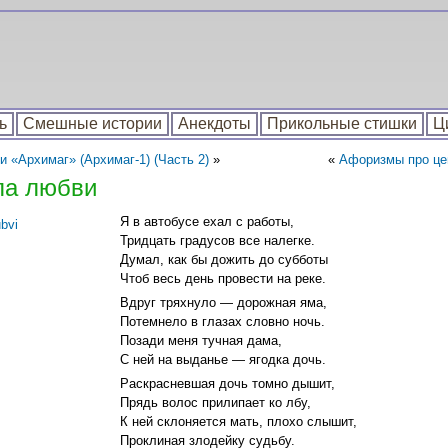
ь
Смешные истории
Анекдоты
Прикольные стишки
Ц
и «Архимаг» (Архимаг-1) (Часть 2)
»
«
Афоризмы про цен
ла любви
Я в автобусе ехал с работы,
Тридцать градусов все налегке.
Думал, как бы дожить до субботы
Чтоб весь день провести на реке.
Вдруг тряхнуло — дорожная яма,
Потемнело в глазах словно ночь.
Позади меня тучная дама,
С ней на выданье — ягодка дочь.
Раскрасневшая дочь томно дышит,
Прядь волос прилипает ко лбу,
К ней склоняется мать, плохо слышит,
Проклиная злодейку судьбу.