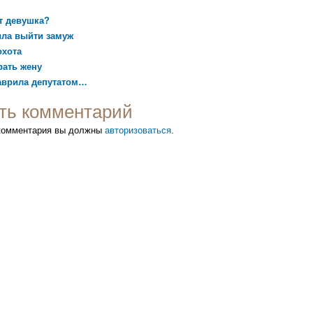
т девушка?
ила выйти замуж
охота
рать жену
аврила депутатом…
ть комментарий
 комментария вы должны
авторизоваться
.