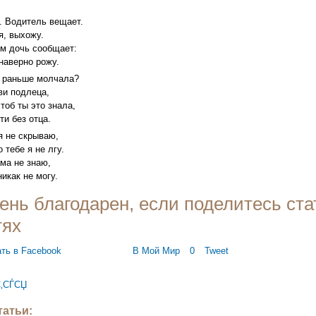
. Водитель вещает.
я, выхожу.
м дочь сообщает:
наверно рожу.
ы раньше молчала?
ви подлеца,
тоб ты это знала,
ти без отца.
я не скрываю,
 тебе я не лгу.
ма не знаю,
икак не могу.
ень благодарен, если поделитесь ста
тях
В Мой Мир
0
Tweet
‚СЃСЏ
атьи: