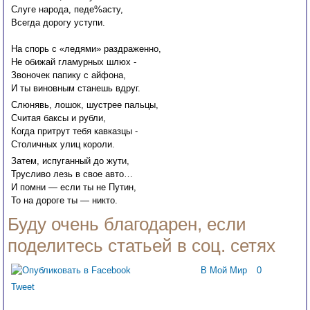
Слуге народа, педе%асту,
Всегда дорогу уступи.
На спорь с «ледями» раздраженно,
Не обижай гламурных шлюх -
Звоночек папику с айфона,
И ты виновным станешь вдруг.
Слюнявь, лошок, шустрее пальцы,
Считая баксы и рубли,
Когда притрут тебя кавказцы -
Столичных улиц короли.
Затем, испуганный до жути,
Трусливо лезь в свое авто…
И помни — если ты не Путин,
То на дороге ты — никто.
Буду очень благодарен, если
поделитесь статьей в соц. сетях
В Мой Мир
0
Tweet