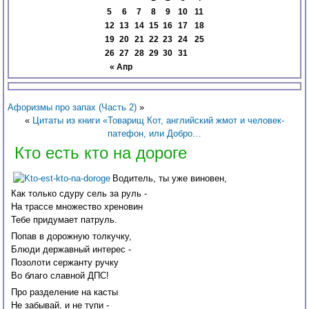
5
6
7
8
9
10
11
12
13
14
15
16
17
18
19
20
21
22
23
24
25
26
27
28
29
30
31
« Апр
Афоризмы про запах (Часть 2)
»
«
Цитаты из книги «Товарищ Кот, английский жмот и человек-
патефон, или Добро…
Кто есть кто на дороге
Водитель, ты уже виновен,
Как только сдуру сель за руль -
На трассе множество хреновин
Тебе придумает патруль.
Попав в дорожную толкучку,
Блюди державный интерес -
Позолоти сержанту ручку
Во благо славной ДПС!
Про разделение на касты
Не забывай, и не тупи -