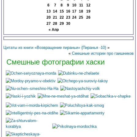
6
7
8
9
10
11
12
13
14
15
16
17
18
19
20
21
22
23
24
25
26
27
28
29
30
« Апр
Цитаты из книги «Возвращение пираньи» (Пиранья -10)
»
«
Смешные истории про гаишников
Смешные фотографии хаски