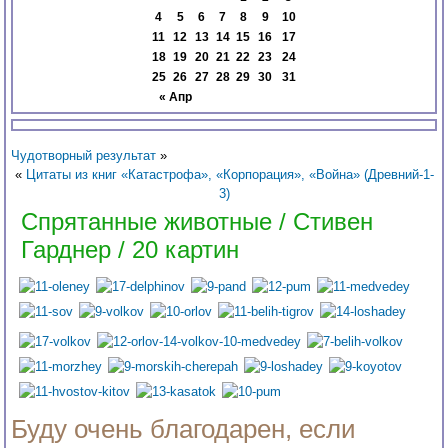
4
5
6
7
8
9
10
11
12
13
14
15
16
17
18
19
20
21
22
23
24
25
26
27
28
29
30
31
« Апр
Чудотворный результат
»
«
Цитаты из книг «Катастрофа», «Корпорация», «Война» (Древний-1-
3)
Спрятанные животные / Стивен
Гарднер / 20 картин
Буду очень благодарен, если