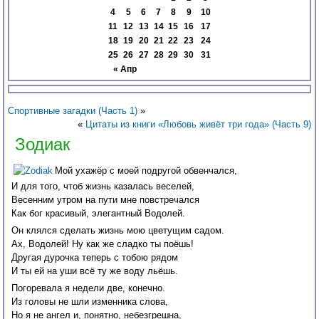
4
5
6
7
8
9
10
11
12
13
14
15
16
17
18
19
20
21
22
23
24
25
26
27
28
29
30
31
« Апр
Спортивные загадки (Часть 1)
»
«
Цитаты из книги «Любовь живёт три года» (Часть 9)
Зодиак
Мой ухажёр с моей подругой обвенчался,
И для того, чтоб жизнь казалась веселей,
Весенним утром на пути мне повстречался
Как бог красивый, элегантный Водолей.
Он клялся сделать жизнь мою цветущим садом.
Ах, Водолей! Ну как же сладко ты поёшь!
Другая дурочка теперь с тобою рядом
И ты ей на уши всё ту же воду льёшь.
Погоревала я недели две, конечно.
Из головы не шли изменника слова,
Но я не ангел и, понятно, небезгрешна,