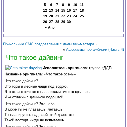
5
6
7
8
9
10
11
12
13
14
15
16
17
18
19
20
21
22
23
24
25
26
27
28
29
30
« Апр
Прикольные СМС поздравления с днем веб-мастера
»
«
Афоризмы про амбиции (Часть 4)
Что такое дайвинг
Исполнитель оригинала
: группа «ДДТ»
Название оригинала
: «Что такое осень»
Что такое дайвинг?
Это горы и лесные чащи под водою,
Это стаи «птичек» с плавниками вместо крыльев
И «ботинки» с длинною подошвой.
Что такое дайвинг? Это небо!
В море ты не плаваешь, летаешь
Ты планируешь над всей этой красотою
Такой восторг нигде не испытаешь.
Что такое дайвинг? Это рифы.