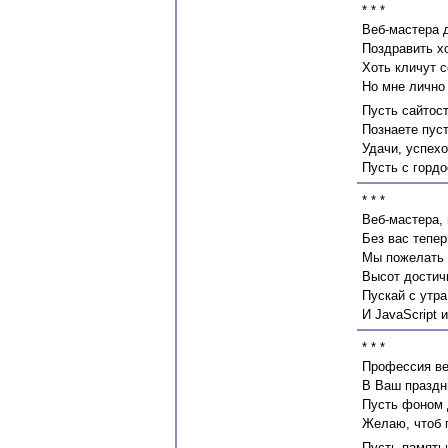
* * *
Веб-мастера 
Поздравить хо
Хоть кличут с
Но мне лично
Пусть сайтост
Познаете пус
Удачи, успехо
Пусть с гордо
* * *
Веб-мастера,
Без вас тепе
Мы пожелать 
Высот достич
Пускай с утра
И JavaScript и
* * *
Профессия ве
В Ваш праздн
Пусть фоном 
Желаю, чтоб 
Пусть памятью