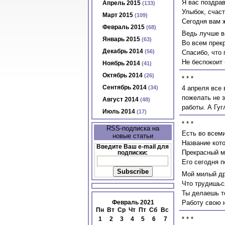
Я вас поздра
Апрель 2015
(133)
Улыбок, счаст
Март 2015
(109)
Сегодня вам 
Февраль 2015
(68)
Ведь лучше в
Январь 2015
(63)
Во всем прек
Декабрь 2014
(56)
Спасибо, что 
Не беспокоит
Ноябрь 2014
(41)
Октябрь 2014
(26)
* * *
Сентябрь 2014
(34)
4 апреля все
пожелать не 
Август 2014
(48)
работы. А Гуг
Июль 2014
(17)
* * *
RSS-подписка на
Есть во всеми
новые статьи
Название кото
Введите Ваш e-mail для
Прекрасный м
подписки:
Его сегодня п
Мой милый дру
Что трудишься
Ты делаешь т
Февраль 2021
Работу свою 
Пн
Вт
Ср
Чт
Пт
Сб
Вс
1
2
3
4
5
6
7
* * *