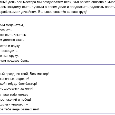
ный день веб-мастера мы поздравляем всех, чья работа связана с мир
лаем каждому стать лучшим в своем деле и продолжать радовать посет
зработками и дизайном. Большое спасибо за ваш труд!
ким меценатам,
сознать,
сто быть богатым,
 должно стать,
ство и науку,
 возродить,
о на поруку,
ным предков быть.
ый праздник твой, Веб-мастер!
сконечных отдохни!
кой-нибудь блокбастер!
 с друзьями загляни!
ня все тебе желают
остижений и побед!
коллеги уважают –
в тебе ведь равных нет!