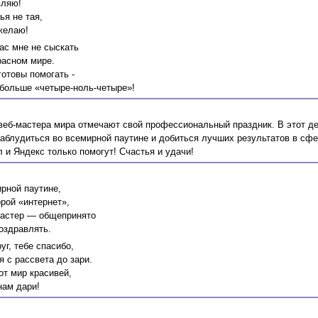
вляю!
ья не тая,
желаю!
ас мне не сыскать
расном мире.
готовы помогать -
 больше «четыре-ноль-четыре»!
 веб-мастера мира отмечают свой профессиональный праздник. В этот де
заблудиться во всемирной паутине и добиться лучших результатов в сф
л и Яндекс только помогут! Счастья и удачи!
рной паутине,
рой «интернет»,
астер — общепринято
оздравлять.
г, тебе спасибо,
 с рассвета до зари.
от мир красивей,
нам дари!