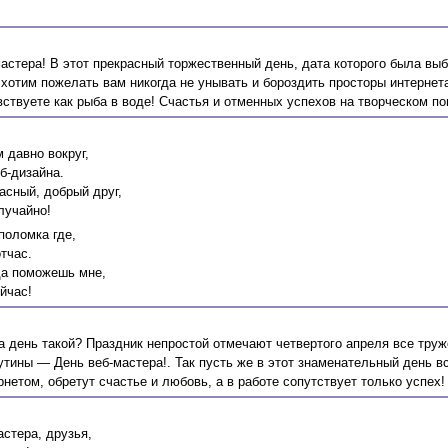
астера! В этот прекрасный торжественный день, дата которого была выб
хотим пожелать вам никогда не унывать и бороздить просторы интернет
вствуете как рыба в воде! Счастья и отменных успехов на творческом п
 давно вокруг,
б-дизайна.
асный, добрый друг,
лучайно!
поломка где,
тчас.
да поможешь мне,
йчас!
а день такой? Праздник непростой отмечают четвертого апреля все труж
тины — День веб-мастера!. Так пусть же в этот знаменательный день вс
рнетом, обретут счастье и любовь, а в работе сопутствует только успех!
стера, друзья,