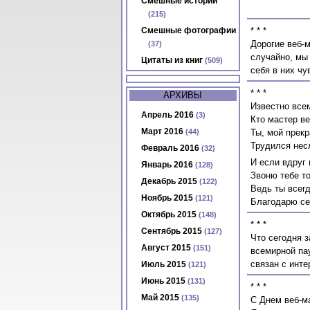
Смешные истории
(215)
Смешные фотографии
* * *
Дорогие веб-м
(37)
случайно, мы 
Цитаты из книг
(509)
себя в них чу
* * *
АРХИВЫ
Известно всем
Апрель 2016
(3)
Кто мастер ве
Март 2016
(44)
Ты, мой прекр
Трудился нес
Февраль 2016
(32)
И если вдруг 
Январь 2016
(128)
Звоню тебе то
Декабрь 2015
(122)
Ведь ты всег
Ноябрь 2015
(121)
Благодарю се
Октябрь 2015
(148)
* * *
Сентябрь 2015
(127)
Что сегодня з
Август 2015
(151)
всемирной пау
связан с инте
Июль 2015
(121)
Июнь 2015
(131)
* * *
Май 2015
(135)
С Днем веб-ма