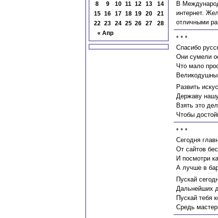
В Международ
8
9
10
11
12
13
14
интернет. Же
15
16
17
18
19
20
21
отличными ра
22
23
24
25
26
27
28
« Апр
* * *
Спасибо русс
Они сумели о
Что мало про
Великодушным
Развить искус
Державу нашу
Взять это дел
Чтобы достой
* * *
Сегодня главн
От сайтов бе
И посмотри ка
А лучше в бар
Пускай сегод
Дальнейших д
Пускай тебя 
Средь мастеро