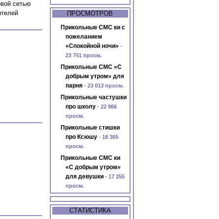
овой сетью
ителей
ПРОСМОТРОВ
Прикольные СМС ки с
пожеланием
«Спокойной ночи»
-
23 751 просм.
Прикольные СМС «С
добрым утром» для
парня
- 23 013 просм.
Прикольные частушки
про школу
- 22 866
просм.
Прикольные стишки
про Ксюшу
- 18 365
просм.
Прикольные СМС ки
«С добрым утром»
для девушки
- 17 255
просм.
СТАТИСТИКА