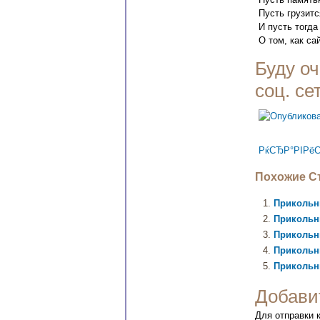
Пусть грузитс
И пусть тогда
О том, как са
Буду оч
соц. се
РќСЂР°РІРёС
Похожие Ст
Прикольны
Прикольн
Прикольны
Прикольн
Прикольны
Добави
Для отправки