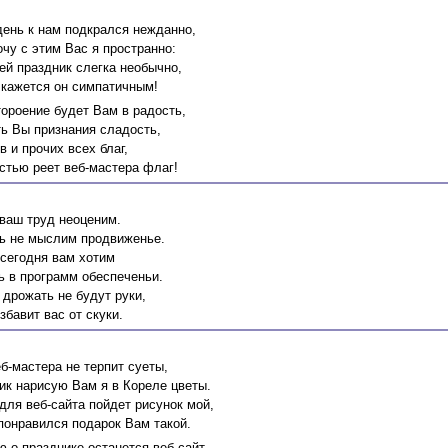
день к нам подкрался нежданно,
чу с этим Вас я пространно:
ей праздник слегка необычно,
 кажется он симпатичным!
ороение будет Вам в радость,
ть Вы признания сладость,
в и прочих всех благ,
стью реет веб-мастера флаг!
 ваш труд неоценим.
рь не мыслим продвиженье.
сегодня вам хотим
ь в программ обеспеченьи.
 дрожать не будут руки,
збавит вас от скуки.
б-мастера не терпит суеты,
ик нарисую Вам я в Кореле цветы.
для веб-сайта пойдет рисунок мой,
понравился подарок Вам такой.
 о празднике останется веб-сайт,