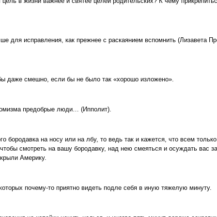
я цель в жизни важнее и святее целей родительских? К чему прикрепиться
чше для исправления, как прежнее с раскаянием вспомнить (Лизавета П
бы даже смешно, если бы не было так «хорошо изложено».
омизма предобрые люди… (Ипполит).
го бородавка на носу или на лбу, то ведь так и кажется, что всем тольк
 чтобы смотреть на вашу бородавку, над нею смеяться и осуждать вас за
ткрыли Америку.
которых почему-то приятно видеть подле себя в иную тяжелую минуту.