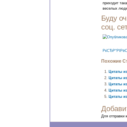
приходит така
веселых люде
Буду оч
соц. се
РќСЂР°РІРёС
Похожие Ст
Цитаты из
Цитаты из
Цитаты из
Цитаты из
Цитаты из
Добави
Для отправки