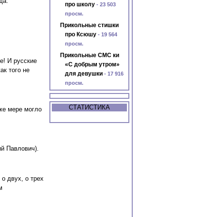
ща.
про школу
- 23 503
просм.
Прикольные стишки
про Ксюшу
- 19 564
просм.
Прикольные СМС ки
е! И русские
«С добрым утром»
ак того не
для девушки
- 17 916
просм.
СТАТИСТИКА
 же мере могло
й Павлович).
 о двух, о трех
м