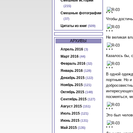
Смешные истории
(215)
Смешные фотографии
* * *
Чтобы достичь
(37)
Цитаты из книг
(509)
* * *
Не великая вла
АРХИВЫ
Апрель 2016
(3)
* * *
Казалось бы, 
Март 2016
(44)
Февраль 2016
(32)
* * *
Январь 2016
(128)
В одной одежд
Декабрь 2015
(122)
портным. Но и
Ноябрь 2015
(121)
добросовестные
интересующего
Октябрь 2015
(148)
посмеяться, м
Сентябрь 2015
(127)
Август 2015
(151)
* * *
Июль 2015
(121)
Это был челов
Июнь 2015
(131)
Май 2015
* * *
(135)