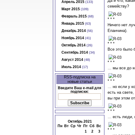
Да и что, кака
Апрель 2015
(133)
семейству?
Март 2015
(109)
Февраль 2015
(68)
* * *
Январь 2015
(63)
Ничего нет лу
Епанчина).
Декабрь 2014
(56)
Ноябрь 2014
(41)
* * *
Октябрь 2014
(26)
Все это было 
Сентябрь 2014
(34)
Август 2014
(48)
* * *
Июль 2014
(17)
… мы все до к
RSS-подписка на
* * *
новые статьи
… но если у ко
Введите Ваш e-mail для
подписки:
есть на свете,
вы при этом о
* * *
… есть люди, 
Октябрь 2021
Пн
Вт
Ср
Чт
Пт
Сб
Вс
* * *
1
2
3