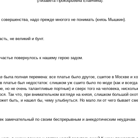
(Лизавета Прокофьевна Епанчина).
 совершенства, надо прежде многого не понимать (князь Мышкин).
сть, не великий и бунт.
счастье повернулось к нашему герою задом.
е была полная перемена: все платье было другое, сшитое в Москве и х
 в платье был недостаток: слишком уж сшито было по моде (как и всегд
, но не очень талантливые портные) и сверх того на человека, нискольк
ся. Так что, при внимательном взгляде на князя, слишком большой охот
ожет быть, и нашел бы, чему улыбнуться. Но мало ли от чего бывает см
ек замечательный по своим беспрерывным и анекдотическим неудачам.