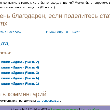
я же мысль в голову, хоть бы только для шутки? Может быть, впрочем, 
й и у нас много отыщется (Ипполит).
ень благодарен, если поделитесь ста
тях
В Мой Мир
0
Tweet
‚СЃСЏ
атьи:
 книги «Идиот» (Часть 2)
 книги «Идиот» (Часть 4)
 книги «Идиот» (Часть 3)
 книги «Идиот» (Часть 6)
 книги «Идиот» (Часть 1)
ть комментарий
 комментария вы должны
авторизоваться
.
Copyright @ 2014 – 2021 –
Смешные истории
|
Карта сайта