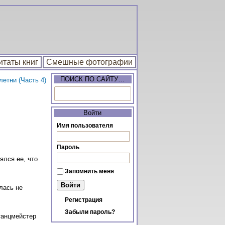
итаты книг
Смешные фотографии
ПОИСК ПО САЙТУ…
етни (Часть 4)
Войти
Имя пользователя
Пароль
ялся ее, что
Запомнить меня
лась не
Регистрация
Забыли пароль?
танцмейстер