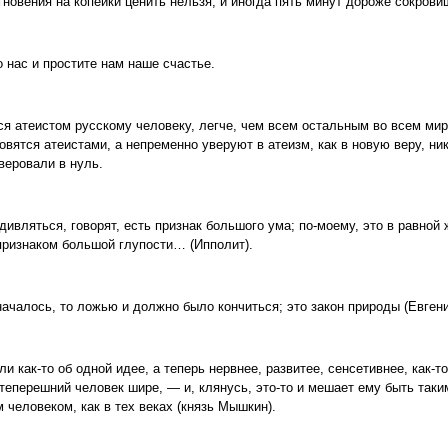
гновения на копейки ценить нельзя, и иногда пять минут дороже сокрови
 нас и простите нам наше счастье.
ся атеистом русскому человеку, легче, чем всем остальным во всем мир
овятся атеистами, а непременно уверуют в атеизм, как в новую веру, ник
веровали в нуль.
ивляться, говорят, есть признак большого ума; по-моему, это в равной
признаком большой глупости… (Ипполит).
ачалось, то ложью и должно было кончиться; это закон природы (Евгени
и как-то об одной идее, а теперь нервнее, развитее, сенсетивнее, как-то
теперешний человек шире, — и, клянусь, это-то и мешает ему быть таки
 человеком, как в тех веках (князь Мышкин).