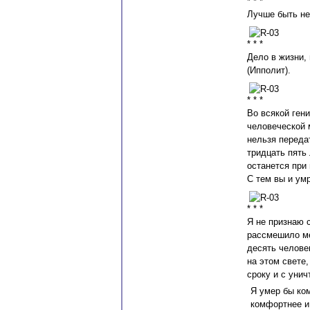
* * *
Лучше быть не
* * *
Дело в жизни, 
(Ипполит).
* * *
Во всякой ген
человеческой 
нельзя переда
тридцать пять 
останется при 
С тем вы и умр
* * *
Я не признаю 
рассмешило ме
десять челове
на этом свете
сроку и с уни
Я умер бы ком
комфортнее и 