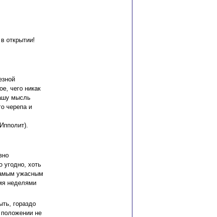
в открытии!
езной
е, чего никак
вашу мысль
го черепа и
Ипполит).
вно
 угодно, хоть
 самым ужасным
емя неделями
ыть, гораздо
 положении не