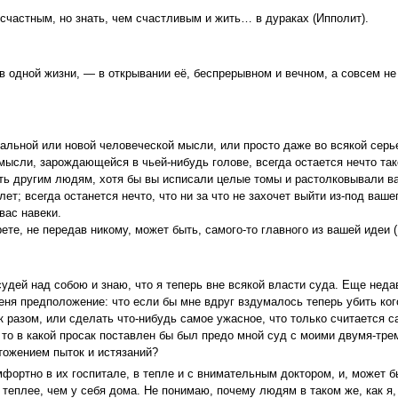
счастным, но знать, чем счастливым и жить… в дураках (Ипполит).
в одной жизни, — в открывании её, беспрерывном и вечном, а совсем не 
иальной или новой человеческой мысли, или просто даже во всякой серь
мысли, зарождающейся в чьей-нибудь голове, всегда остается нечто тако
ть другим людям, хотя бы вы исписали целые томы и растолковывали 
лет; всегда останется нечто, что ни за что не захочет выйти из-под ваше
вас навеки.
ете, не передав никому, может быть, самого-то главного из вашей идеи (
судей над собою и знаю, что я теперь вне всякой власти суда. Еще неда
ня предположение: что если бы мне вдруг вздумалось теперь убить кого
к разом, или сделать что-нибудь самое ужасное, что только считается
, то в какой просак поставлен бы был предо мной суд с моими двумя-тр
чтожением пыток и истязаний?
фортно в их госпитале, в тепле и с внимательным доктором, и, может б
теплее, чем у себя дома. Не понимаю, почему людям в таком же, как я,