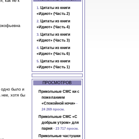
, как не к
Цитаты из книги
«Идиот» (Часть 2)
Цитаты из книги
рокофьевна
«Идиот» (Часть 4)
Цитаты из книги
«Идиот» (Часть 3)
Цитаты из книги
«Идиот» (Часть 6)
Цитаты из книги
«Идиот» (Часть 1)
ПРОСМОТРОВ
о одно было и
Прикольные СМС ки с
 нее, хотя бы
пожеланием
«Спокойной ночи»
-
24 269 просм.
Прикольные СМС «С
добрым утром» для
парня
- 23 717 просм.
Прикольные частушки