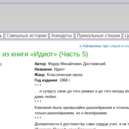
ь
Смешные истории
Анекдоты
Прикольные стишки
Ц
«
Афоризмы про слухи и спл
 из книги «Идиот» (Часть 5)
Автор
: Федор Михайлович Достоевский
Название
: Идиот
Жанр
: Классическая проза
Год издания
: 1868 г.
* * *
… и супругу свою до того уважал и до того иногда бо
даже любил.
* * *
Компания была чрезвычайно разнообразная и отлича
только разнообразием, но и безобразием.
* * *
Деликатности и достоинству само сердце учит, а не 