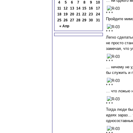
… ни одного м
4
5
6
7
8
9
10
11
12
13
14
15
16
17
* * *
18
19
20
21
22
23
24
Пройдите мимо
25
26
27
28
29
30
31
« Апр
* * *
Легко сделать
не просто стан
замечая, что у
* * *
… ничему не уд
бы служить и 
* * *
… что ложью н
* * *
Тогда люди был
идеях зараз… 
односоставным