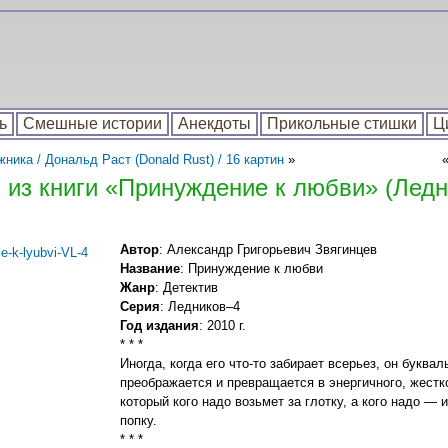
ь
Смешные истории
Анекдоты
Прикольные стишки
Ц
ика / Дональд Раст (Donald Rust) / 16 картин
»
 из книги «Принуждение к любви» (Лед
Автор
: Александр Григорьевич Звягинцев
Название
: Принуждение к любви
Жанр
: Детектив
Серия
: Ледников–4
Год издания
: 2010 г.
* * *
Иногда, когда его что-то забирает всерьез, он буквал
преображается и превращается в энергичного, жестк
который кого надо возьмет за глотку, а кого надо — 
попку.
* * *