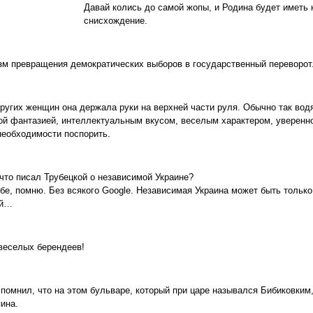
Давай колись до самой жопы, и Родина будет иметь 
снисхождение.
м превращения демократических выборов в государственный переворот
других женщин она держала руки на верхней части руля. Обычно так вод
ой фантазией, интеллектуальным вкусом, веселым характером, уверенно
еобходимости поспорить.
 что писал Трубецкой о независимой Украине?
ебе, помню. Без всякого Google. Независимая Украина может быть только
ой…
 веселых берендеев!
спомнил, что на этом бульваре, который при царе назывался Бибиковким,
ина.