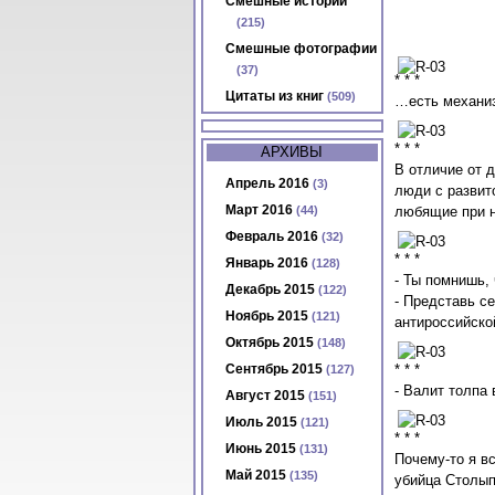
Смешные истории
(215)
Смешные фотографии
(37)
* * *
Цитаты из книг
(509)
…есть механиз
* * *
АРХИВЫ
В отличие от 
Апрель 2016
(3)
люди с развит
Март 2016
(44)
любящие при н
Февраль 2016
(32)
* * *
Январь 2016
(128)
- Ты помнишь,
Декабрь 2015
(122)
- Представь с
Ноябрь 2015
(121)
антироссийск
Октябрь 2015
(148)
Сентябрь 2015
* * *
(127)
- Валит толпа
Август 2015
(151)
Июль 2015
(121)
* * *
Июнь 2015
(131)
Почему-то я в
Май 2015
(135)
убийца Столып