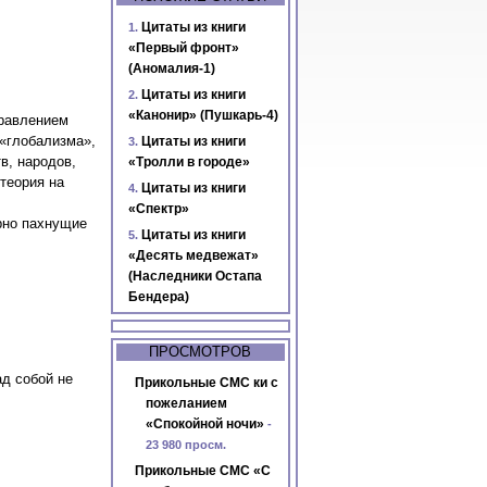
Цитаты из книги
«Первый фронт»
(Аномалия-1)
Цитаты из книги
«Канонир» (Пушкарь-4)
правлением
 «глобализма»,
Цитаты из книги
в, народов,
«Тролли в городе»
теория на
Цитаты из книги
«Спектр»
рно пахнущие
Цитаты из книги
«Десять медвежат»
(Наследники Остапа
Бендера)
ПРОСМОТРОВ
д собой не
Прикольные СМС ки с
пожеланием
«Спокойной ночи»
-
23 980 просм.
Прикольные СМС «С