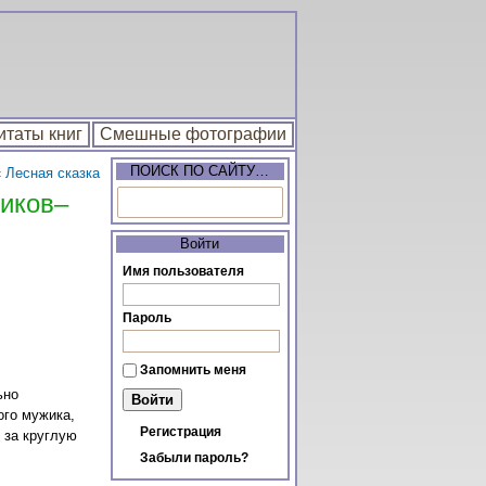
итаты книг
Смешные фотографии
ПОИСК ПО САЙТУ…
«
Лесная сказка
ников–
Войти
Имя пользователя
Пароль
Запомнить меня
ьно
ого мужика,
Регистрация
и за круглую
Забыли пароль?