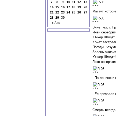
7
8
9
10
11
12
13
* * *
14
15
16
17
18
19
20
Мы тут истори
21
22
23
24
25
26
27
28
29
30
* * *
« Апр
Вянет лист. Пр
Иней серебри
Юнкер Шмидт 
Хочет застрел
Погоди, безум
Зелень оживит
Юнкер Шмидт! 
Лето возвратит
* * *
- По-ленински 
* * *
- Ее призвали 
* * *
Смерть всегда