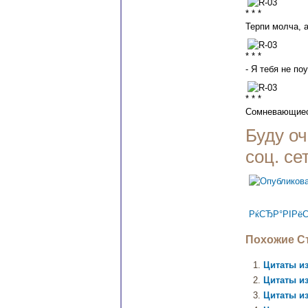
* * *
Терпи молча, а
* * *
- Я тебя не по
* * *
Сомневающиес
Буду оч
соц. се
РќСЂР°РІРёС
Похожие Ст
Цитаты из
Цитаты из
Цитаты из