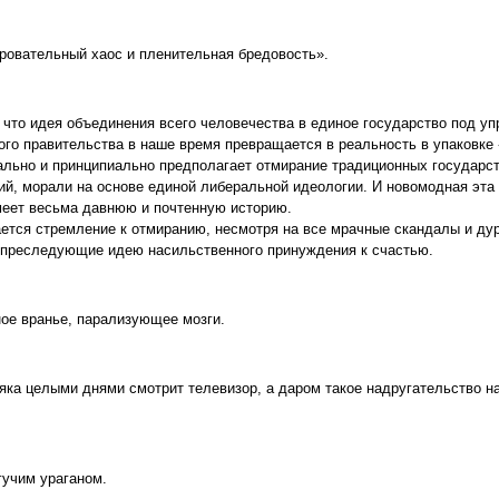
ровательный хаос и пленительная бредовость».
 что идея объединения всего человечества в единое государство под у
ого правительства в наше время превращается в реальность в упаковке
ально и принципиально предполагает отмирание традиционных государст
гий, морали на основе единой либеральной идеологии. И новомодная эта 
еет весьма давнюю и почтенную историю.
ется стремление к отмиранию, несмотря на все мрачные скандалы и ду
 преследующие идею насильственного принуждения к счастью.
е вранье, парализующее мозги.
яка целыми днями смотрит телевизор, а даром такое надругательство на
гучим ураганом.