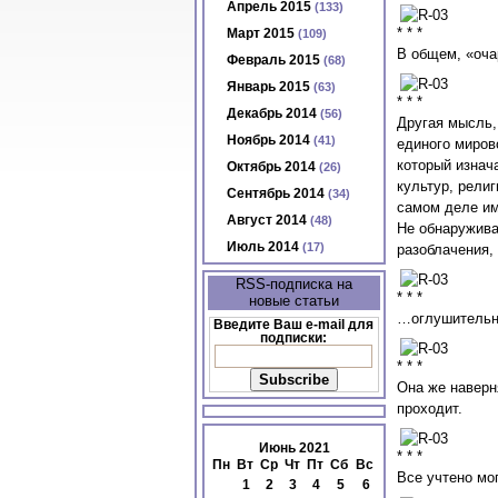
Апрель 2015
(133)
* * *
Март 2015
(109)
В общем, «оча
Февраль 2015
(68)
Январь 2015
(63)
* * *
Декабрь 2014
(56)
Другая мысль,
Ноябрь 2014
(41)
единого миров
который изнач
Октябрь 2014
(26)
культур, рели
Сентябрь 2014
(34)
самом деле им
Август 2014
(48)
Не обнаружива
Июль 2014
(17)
разоблачения,
RSS-подписка на
* * *
новые статьи
…оглушительно
Введите Ваш e-mail для
подписки:
* * *
Она же наверн
проходит.
Июнь 2021
* * *
Пн
Вт
Ср
Чт
Пт
Сб
Вс
Все учтено мо
1
2
3
4
5
6