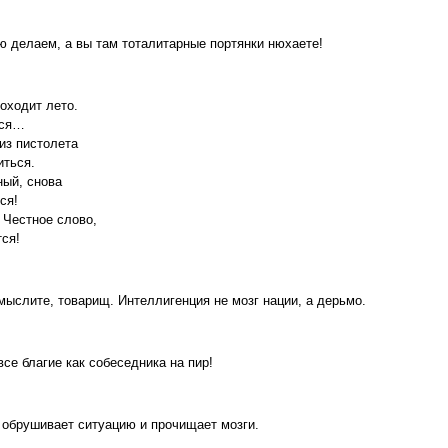
ю делаем, а вы там тоталитарные портянки нюхаете!
оходит лето.
тся…
из пистолета
иться.
ный, снова
ся!
Честное слово,
ся!
мыслите, товарищ. Интеллигенция не мозг нации, а дерьмо.
все благие как собеседника на пир!
 обрушивает ситуацию и прочищает мозги.