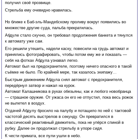
получил своё прозвище.
Стрельба ему очевидно нравилась.
Но ближе к Баб-эль-Мандебскому проливу вокруг появились во
множестве другие суда, пальба прекратилась.
Абдуле стало скучно, он требовал продолжения банкета и тянулся
к автомату уже сам.
Его решили утешить, надели каску, повесили на грудь автомат и
принялись фотографировать, чтобы потом ему же и показать —
себя на фотках Абдула узнавал легко.
Автомат был на предохранителе, поэтому ничего опасного в такой
съёмке не было. По крайней мере, так казалось экипажу…
Быстрым движением Абдула снял автомат с предохранителя,
передёрнул затвор и нажал на курок.
Автомат Калашникова в руках обезьяны, как и любого новобранца
— страшное оружие. От ужаса он его не отпустил, пока весь рожок
не вылетел в воздух.
Отдачей Абдулу бросило на палубу и потащило по ней с тактовой
частотой десять выстрелов в секунду. Он превратился в
классический реактивный движитель, пока не упёрся спиной в
рубку. Далее он продолжал стрельбу в упоре сидя.
К чести примата, все пули ушли в небо.