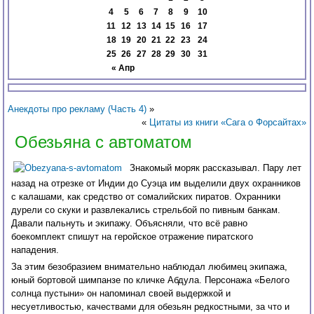
4
5
6
7
8
9
10
11
12
13
14
15
16
17
18
19
20
21
22
23
24
25
26
27
28
29
30
31
« Апр
Анекдоты про рекламу (Часть 4)
»
«
Цитаты из книги «Сага о Форсайтах»
Обезьяна с автоматом
Знакомый моряк рассказывал. Пару лет
назад на отрезке от Индии до Суэца им выделили двух охранников
с калашами, как средство от сомалийских пиратов. Охранники
дурели со скуки и развлекались стрельбой по пивным банкам.
Давали пальнуть и экипажу. Объясняли, что всё равно
боекомплект спишут на геройское отражение пиратского
нападения.
За этим безобразием внимательно наблюдал любимец экипажа,
юный бортовой шимпанзе по кличке Абдула. Персонажа «Белого
солнца пустыни» он напоминал своей выдержкой и
несуетливостью, качествами для обезьян редкостными, за что и