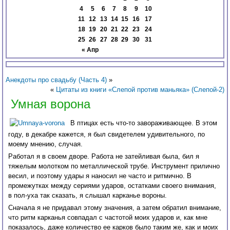
4
5
6
7
8
9
10
11
12
13
14
15
16
17
18
19
20
21
22
23
24
25
26
27
28
29
30
31
« Апр
Анекдоты про свадьбу (Часть 4)
»
«
Цитаты из книги «Слепой против маньяка» (Слепой-2)
Умная ворона
В птицах есть что-то завораживающее. В этом
году, в декабре кажется, я был свидетелем удивительного, по
моему мнению, случая.
Работал я в своем дворе. Работа не затейливая была, бил я
тяжелым молотком по металлической трубе. Инструмент прилично
весил, и поэтому удары я наносил не часто и ритмично. В
промежутках между сериями ударов, остатками своего внимания,
в пол-уха так сказать, я слышал карканье вороны.
Сначала я не придавал этому значения, а затем обратил внимание,
что ритм карканья совпадал с частотой моих ударов и, как мне
показалось, даже количество ее карков было таким же, как и моих