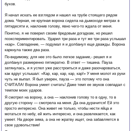
бухов.
Я начал искать ее взглядом и нашел на трубе стоящего рядом
дома. Черная, не крупная ворона сидела на дымоходе метрах в
пятидесяти и, наклонив голову, явно чего-то ждала от меня.
Понятно, я не поверил своим бредовым догадкам, но решил
поэкспериментировать. Ударил три раза и тут же три раза услышал
«кар». Совпадение, — подумал я и долбанул еще дважды. Ворона
каркнула также два раза.
По-видимому, для нее это было легкое задание,- решил я и
долбанул размеренно пятикратно. В ответ — тишина. Пауза
затянулась, и я успел уже расстроиться и даже разочароваться,
как вдруг услышал: «Кар, кар, кар, кар, кар!» У меня молот из руки
чуть не выпал. Я был уверен, пауза — это потому что она
СЧИТАЛА! Ворона умеет считать! Даже темп ее звуков совпадал с
темпом моих ударов.
Я смотрел на ворону, а она — наклонив голову то в одну, то в
другую сторону — смотрела на меня. Да она дурачится! Ей это
просто интересно. Она живет не только, чтобы нести яйца и
мотаться по небу, ей жить интересно, и она развлекается, как
умеет. На дворе зима, а она не жратву ищет, она забавляется в
свое удовольствие!