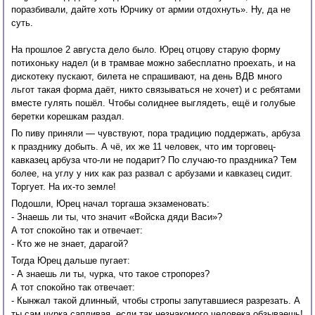
поразбивали, дайте хоть Юрчику от армии отдохнуть». Ну, да не
суть.
На прошлое 2 августа дело было. Юрец отцову старую форму
потихоньку надел (и в трамвае можно забесплатно проехать, и на
дискотеку пускают, билета не спрашивают, на день ВДВ много
льгот такая форма даёт, никто связываться не хочет) и с ребятами
вместе гулять пошёл. Чтобы солиднее выглядеть, ещё и голубые
беретки корешкам раздал.
По пиву приняли — чувствуют, пора традицию поддержать, арбуза
к празднику добыть. А чё, их же 11 человек, что им торговец-
кавказец арбуза что-ли не подарит? По случаю-то праздника? Тем
более, на углу у них как раз развал с арбузами и кавказец сидит.
Торгует. На их-то земле!
Подошли, Юрец начал торгаша экзаменовать:
- Знаешь ли ты, что значит «Войска дяди Васи»?
А тот спокойно так и отвечает:
- Кто же не знает, дарагой?
Тогда Юрец дальше пугает:
- А знаешь ли ты, чурка, что такое стропорез?
А тот спокойно так отвечает:
- Кынжал такой длинный, чтобы стропы запутавшиеся разрезать. А
ты сам чурка сапливая, если так незнакомого человека обзываешь!