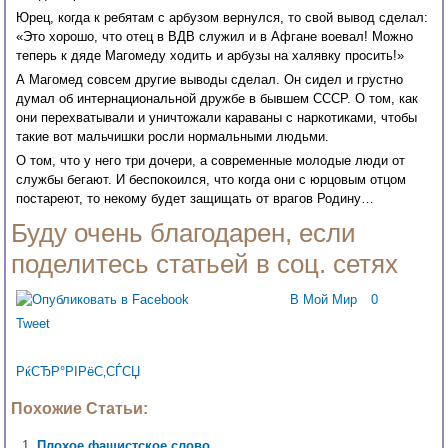
Юрец, когда к ребятам с арбузом вернулся, то свой вывод сделал:
«Это хорошо, что отец в ВДВ служил и в Афгане воевал! Можно
теперь к дяде Магомеду ходить и арбузы на халявку просить!»
А Магомед совсем другие выводы сделал. Он сидел и грустно
думал об интернациональной дружбе в бывшем СССР. О том, как
они перехватывали и уничтожали караваны с наркотиками, чтобы
такие вот мальчишки росли нормальными людьми.
О том, что у него три дочери, а современные молодые люди от
службы бегают. И беспокоился, что когда они с юрцовым отцом
постареют, то некому будет защищать от врагов Родину…
Буду очень благодарен, если
поделитесь статьей в соц. сетях
В Мой Мир
0
Tweet
РќСЂР°РІРёС‚СЃСЏ
Похожие Статьи:
Плохое фашистское слово