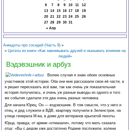
6
7
8
9
10
11
12
13
14
15
16
17
18
19
20
21
22
23
24
25
26
27
28
29
30
31
« Апр
Анекдоты про соседей (Часть 9)
»
«
Цитаты из книги «Как завоевывать друзей и оказывать влияние на
людей»
Вэдэвэшник и арбуз
Волею случая я знаю обоих основных
участников этой истории. Оба они мне рассказали свои её части, а
я решил пересказать всё вам, так как очень уж показательная
история получилась, и очень уж разные выводы из одного и того
же события сделали эти два очень разных человека.
Для начала Юрец. Он — вэдэвэшник. В том смысле, что у него и
отец, и дед служили в ВДВ, квартиру получили в Зеленстрое, на
улице генерала М-ва, в доме для ветеранов крылатой пехоты.
Юрца, правда, от армии «отмазали», потому что мать сказала
отцу: «Вы с дедом уже достаточно Родине послужили, колени