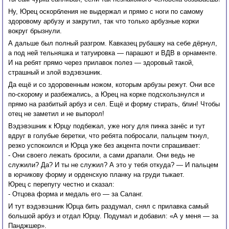
Ну, Юрец оскорбления не выдержал и прямо с ноги по самому
здоровому арбузу и закрутил, так что только арбузные корки
вокруг брызнули.
А дальше был полный разгром. Кавказец рубашку на себе дёрнул,
а под ней тельняшка и татуировка — парашют и ВДВ в орнаменте.
И на ребят прямо через прилавок полез — здоровый такой,
страшный и злой вэдэвэшник.
Да ещё и со здоровенным ножом, которым арбузы режут. Они все
по-скорому и разбежались, а Юрец на корке подскользнулся и
прямо на разбитый арбуз и сел. Ещё и форму стирать, блин! Чтобы
отец не заметил и не выпорол!
Вэдэвэшник к Юрцу подбежал, уже ногу для пинка занёс и тут
вдруг в голубые беретки, что ребята побросали, пальцем ткнул,
резко успокоился и Юрца уже без акцента почти спрашивает:
- Они своего лежать бросили, а сами драпали. Они ведь не
служили? Да? И ты не служил? А это у тебя откуда? — И пальцем
в юрчикову форму и орденскую планку на груди тыкает.
Юрец с перепугу честно и сказал:
- Отцова форма и медаль его — за Саланг.
И тут вэдэвэшник Юрца бить раздумал, снял с прилавка самый
большой арбуз и отдал Юрцу. Подумал и добавил: «А у меня — за
Панджшер».