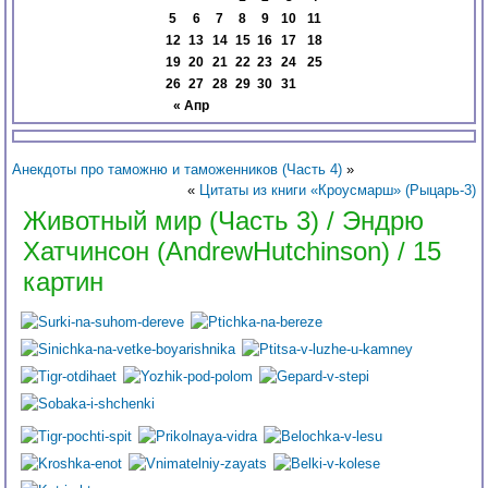
5
6
7
8
9
10
11
12
13
14
15
16
17
18
19
20
21
22
23
24
25
26
27
28
29
30
31
« Апр
Анекдоты про таможню и таможенников (Часть 4)
»
«
Цитаты из книги «Кроусмарш» (Рыцарь-3)
Животный мир (Часть 3) / Эндрю
Хатчинсон (AndrewHutchinson) / 15
картин