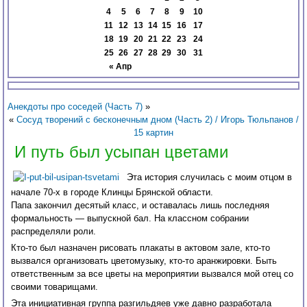
4
5
6
7
8
9
10
11
12
13
14
15
16
17
18
19
20
21
22
23
24
25
26
27
28
29
30
31
« Апр
Анекдоты про соседей (Часть 7)
»
«
Сосуд творений с бесконечным дном (Часть 2) / Игорь Тюльпанов /
15 картин
И путь был усыпан цветами
Эта история случилась с моим отцом в
начале 70-х в городе Клинцы Брянской области.
Папа закончил десятый класс, и оставалась лишь последняя
формальность — выпускной бал. На классном собрании
распределяли роли.
Кто-то был назначен рисовать плакаты в актовом зале, кто-то
вызвался организовать цветомузыку, кто-то аранжировки. Быть
ответственным за все цветы на мероприятии вызвался мой отец со
своими товарищами.
Эта инициативная группа разгильдяев уже давно разработала