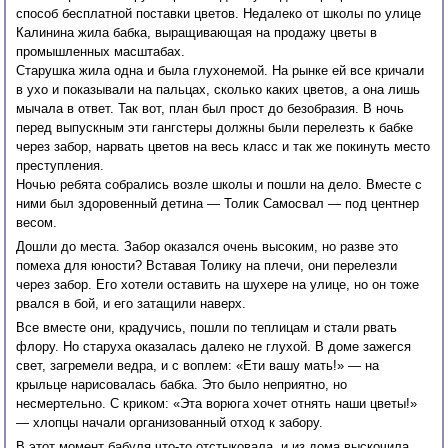
способ бесплатной поставки цветов. Недалеко от школы по улице
Калинина жила бабка, выращивающая на продажу цветы в
промышленных масштабах.
Старушка жила одна и была глухонемой. На рынке ей все кричали
в ухо и показывали на пальцах, сколько каких цветов, а она лишь
мычала в ответ. Так вот, план был прост до безобразия. В ночь
перед выпускным эти гангстеры должны были перелезть к бабке
через забор, нарвать цветов на весь класс и так же покинуть место
преступления.
Ночью ребята собрались возле школы и пошли на дело. Вместе с
ними был здоровенный детина — Толик Самосвал — под центнер
весом.
Дошли до места. Забор оказался очень высоким, но разве это
помеха для юности? Вставая Толику на плечи, они перелезли
через забор. Его хотели оставить на шухере на улице, но он тоже
рвался в бой, и его затащили наверх.
Все вместе они, крадучись, пошли по теплицам и стали рвать
флору. Но старуха оказалась далеко не глухой. В доме зажегся
свет, загремели ведра, и с воплем: «Ети вашу мать!» — на
крыльце нарисовалась бабка. Это было неприятно, но
несмертельно. С криком: «Эта ворюга хочет отнять наши цветы!»
— хлопцы начали организованный отход к забору.
В этот момент бабуля что-то отстыковала, и из дома выскочила