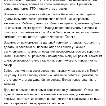
большая собака, волоча за собой железную цепь. Пришлось
вспомнить нормы ГТО и сдачу стометровки.
В момент все сидели на заборе. Внизу бесновался пёс. Где-то
вдали ковыляла бабка, размахивая палкой, как заправский
кавалерист. Ребята дразнили собаку, она прыгала, лязгала зубами,
но не могла никого достать. Народ начал спрыгивать с забора с
охапками трофейных цветов. И всё было прекрасно, но тут кто-то
заметил, что не хватает одного человека, Толика.
Видимо, он притормозил в дальней теплице, а теперь не знал, что
делать. В отчаянии он переминался за спиной у бабки с
выпученными глазами, и перед ним проносилась вся его короткая
жизнь. Наконец, он решился и начал свой мощный разбег. Тяжелым
фугасом пронесся мимо старухи и, вопя: «А-а-а!», напрыгнул на
забор.
Забор треснул и на всем своем протяжении упал вместе с Толей
на улицу. По ту сторону стояли ошалевшие ребята с цветами, по
эту сторону стояла удивлённая собака. Вечер переставал быть
томным.
Дальше я слышал несколько рассказов от участников. О том, как
лунной июньской ночью по клинцовским улицам, усыпанным
свежими цветами, из последних сил бежали выпускники, а за ними
несся страшный зверь, гремя своей цепью.